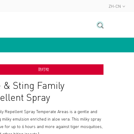
ZH-CN
防叮咬
e & Sting Family
ellent Spray
ly Repellent Spray Temperate Areas is a gentle and
g milky emulsion enriched in aloe vera. This milky spray
tive for up to 6 hours and more against tiger mosquitoes,
d other biting insects1.