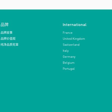
品牌
International
品牌故事
France
品牌价值观
United Kingdom
纯净品质宪章
Switzerland
Italy
Germany
Belgium
Portugal