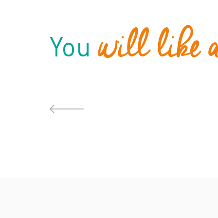
will like 
You