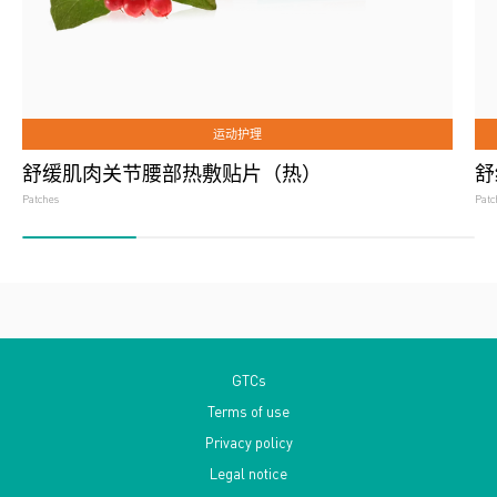
运动护理
舒缓肌肉关节腰部热敷贴片（热）
舒
Patches
Patc
GTCs
Terms of use
Privacy policy
Legal notice