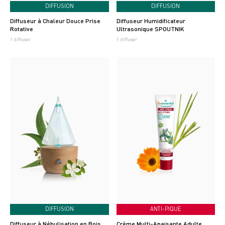
DIFFUSION
DIFFUSION
Diffuseur à Chaleur Douce Prise
Diffuseur Humidificateur
Rotative
Ultrasonique SPOUTNIK
1 diffuser
1 diffuser
DIFFUSION
ANTI-PIQUE
Diffuseur à Nébulisation en Bois
Crème Multi-Apaisante Adulte