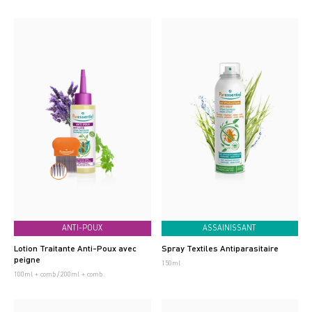
ANTI-POUX
ASSAINISSANT
Lotion Traitante Anti-Poux avec
Spray Textiles Antiparasitaire
peigne
150ml
100ml + comb
200ml + comb