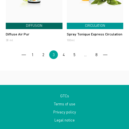
DIFFUSION
CIRCULATION
Diffuse Air Pur
Spray Tonique Express Circulation
30 ml
100ml
1
2
3
4
5
…
8
GTCs
Terms of use
Privacy policy
Legal notice