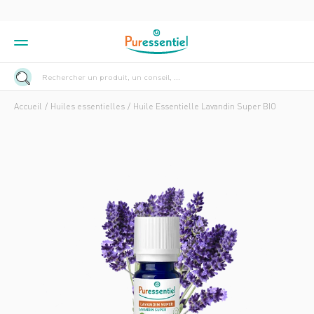
Rechercher un produit, un conseil, ...
Accueil
Huiles essentielles
Huile Essentielle Lavandin Super BIO