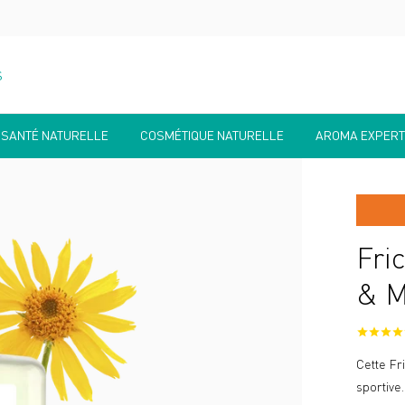
S
SANTÉ NATURELLE
COSMÉTIQUE NATURELLE
AROMA EXPERT
Fri
& M
Cette Fr
sportive