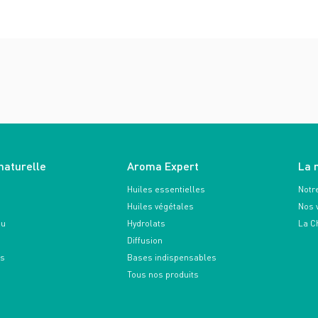
naturelle
Aroma Expert
La 
Huiles essentielles
Notre
Huiles végétales
Nos 
au
Hydrolats
La C
Diffusion
ts
Bases indispensables
Tous nos produits