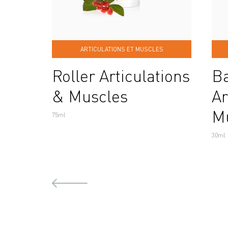
ARTICULATIONS ET MUSCLES
Roller Articulations
B
& Muscles
Ar
M
75ml
30ml