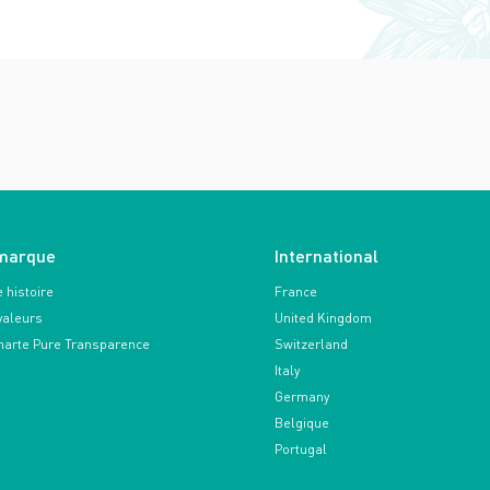
marque
International
 histoire
France
valeurs
United Kingdom
harte Pure Transparence
Switzerland
Italy
Germany
Belgique
Portugal